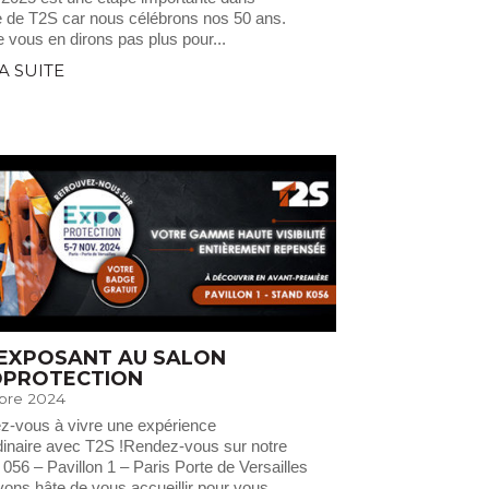
ire de T2S car nous célébrons nos 50 ans.
 vous en dirons pas plus pour...
LA SUITE
 EXPOSANT AU SALON
OPROTECTION
obre 2024
z-vous à vivre une expérience
dinaire avec T2S !Rendez-vous sur notre
 056 – Pavillon 1 – Paris Porte de Versailles
ons hâte de vous accueillir pour vous