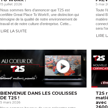
15 juillet 2026
5 mai 
Nous sommes fiers d’annoncer que T2S est
Toute l
certifiée Great Place To Work®, une distinction qui
stand B
témoigne de la qualité de notre environnement de
matière 
travail et de notre culture d’entreprise. Cette...
connec
sera l’o
LIRE LA SUITE
LIRE 
BIENVENUE DANS LES COULISSES
T2S 
DE T2S !
matiè
avec 
5 mars 2026
2600