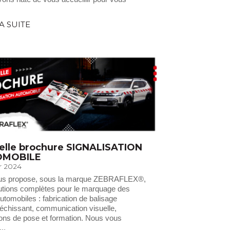
LA SUITE
elle brochure SIGNALISATION
OMOBILE
er 2024
us propose, sous la marque ZEBRAFLEX®,
utions complètes pour le marquage des
automobiles : fabrication de balisage
fléchissant, communication visuelle,
ions de pose et formation. Nous vous
..