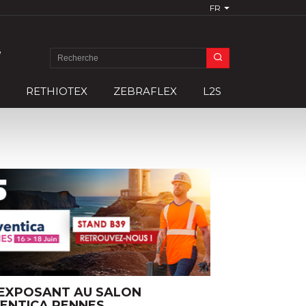
FR
e
Search
for:
RETHIOTEX
ZEBRAFLEX
L2S
 EXPOSANT AU SALON
ENTICA RENNES