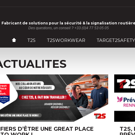
Fabricant de solutions pour la sécurité & la signalisation routièr
Des questions, un conseil ? +33 (0)4 77 53 05 05
ACCUEIL
T2S
T2SWORKWEAR
TARGET2SAFETY
ACTUALITES
FIERS D’ÊTRE UNE GREAT PLACE
T2S,
TO WORK !
PRÉV