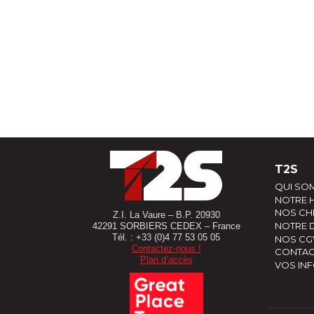
T2S
QUI SO
NOTRE H
NOS CHI
Z.I. La Vaure – B.P. 20930
NOTRE 
42291 SORBIERS CEDEX – France
Tél. : +33 (0)4 77 53 05 05
NOS CG
Contactez-nous !
CONTAC
Plan d’accès
VOS IN