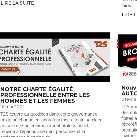
LIRE LA SUITE
faire...
LIRE 
Nouv
NOTRE CHARTE ÉGALITÉ
AUT
PROFESSIONNELLE ENTRE LES
6 févri
HOMMES ET LES FEMMES
16 mai 2024
T2S vo
des sol
T2S œuvre au quotidien dans cette gouvernance
flottes 
mixte où chaque collaborateur.trice a toute sa place
rétroré
au sein de son environnement professionnel,
prestat
propice à l’épanouissement personnel et la
invitons.