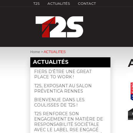
T2S
ACTUALITÉS
CONTACT
Home
>
ACTUALITES
ACTUALITÉS
FIERS D’ÊTRE UNE GREAT
PLACE TO WORK !
T2S, EXPOSANT AU SALON
PRÉVENTICA RENNES
BIENVENUE DANS LES
COULISSES DE T2S !
T2S RENFORCE SON
ENGAGEMENT EN MATIÈRE DE
RESPONSABILITÉ SOCIÉTALE
AVEC LE LABEL RSE ENGAGÉ