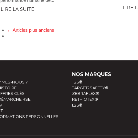
performance humaine de...
LIRE 
LIRE LA SUITE
← Articles plus anciens
NOS MARQUES
MMES-NOUS ?
T2S®
ISTOIRE
TARGET2SAFETY®
FFRES CLÉS
ZEBRAFLEX®
DÉMARCHE RSE
RETHIOTEX®
V
L2S®
T
FORMATIONS PERSONNELLES