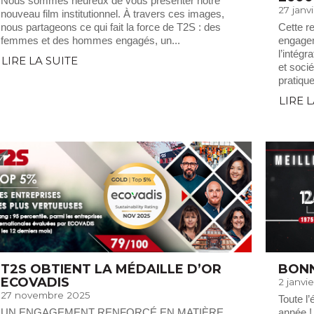
Nous sommes heureux de vous présenter notre
27 janv
nouveau film institutionnel. À travers ces images,
nous partageons ce qui fait la force de T2S : des
Cette r
femmes et des hommes engagés, un...
engagem
l’intég
LIRE LA SUITE
et soci
pratique
LIRE 
T2S OBTIENT LA MÉDAILLE D’OR
BONN
ECOVADIS
2 janvi
27 novembre 2025
Toute l
UN ENGAGEMENT RENFORCÉ EN MATIÈRE
année !