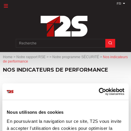
FR
Search
for:
Home
>
Notre rapport RSE
>
> Notre programme SÉCURITÉ
>
Nos indicateurs
de performance
NOS INDICATEURS DE PERFORMANCE
Des
tableaux de bord
en matière de santé et sécurité, sont mis
en place et suivis.
La dynamique
des améliorations de la sécurité au travail est
évaluée de façon régulière.
Nous utilisons des cookies
Le
taux de conformité réglementaire
relatif en santé et sécurité
En poursuivant la navigation sur ce site, T2S vous invite
au travail est mesuré.
à accepter l'utilisation des cookies pour optimiser la