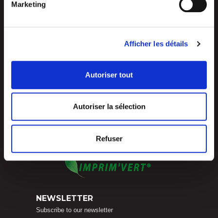
Marketing
Z.I. La Vaure – B.P. 20930
42291 SORBIERS CEDEX – France
Tel.: +33 4 77 53 05 05
Contact-us !
Access map
Afficher les détails
Autoriser tout
Autoriser la sélection
Refuser
NEWSLETTER
Subscribe to our newsletter