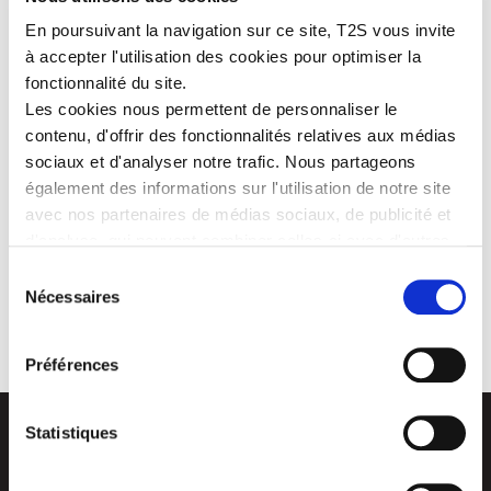
En poursuivant la navigation sur ce site, T2S vous invite
à accepter l'utilisation des cookies pour optimiser la
This international recognition highlights our commitment to CSR
fonctionnalité du site.
and confirms the integration of social, environmental and societal
Les cookies nous permettent de personnaliser le
issues at the heart of our strategy and practices.
contenu, d'offrir des fonctionnalités relatives aux médias
It reflects our desire to act in a responsible, ethical and
sociaux et d'analyser notre trafic. Nous partageons
sustainable manner, with a view to continuous improvement.
également des informations sur l'utilisation de notre site
T2S is pursuing this dynamic alongside its employees, partners
avec nos partenaires de médias sociaux, de publicité et
and stakeholders, convinced that sustainable performance is built
collectively.
d'analyse, qui peuvent combiner celles-ci avec d'autres
informations que vous leur avez fournies ou qu'ils ont
Sélection
collectées lors de votre utilisation de leurs services.
Nécessaires
du
← OLDER POSTS
consentement
Préférences
Statistiques