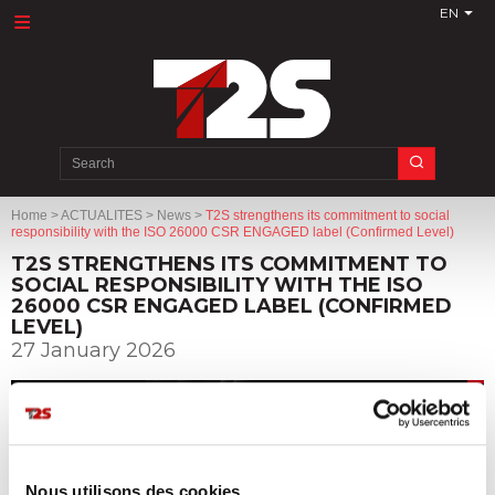
EN
Search
for:
Home
>
ACTUALITES
>
News
>
T2S strengthens its commitment to social
responsibility with the ISO 26000 CSR ENGAGED label (Confirmed Level)
T2S STRENGTHENS ITS COMMITMENT TO
SOCIAL RESPONSIBILITY WITH THE ISO
26000 CSR ENGAGED LABEL (CONFIRMED
LEVEL)
27 January 2026
Nous utilisons des cookies