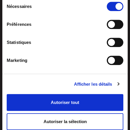
Sélection
Tel.: +33 4 77 53 05 05
collectées lors de votre utilisation de leurs services.
Contact-us !
Nécessaires
du
Access map
consentement
Préférences
Statistiques
Marketing
Afficher les détails
Autoriser tout
NEWSLETTER
Subscribe to our newsletter
Autoriser la sélection