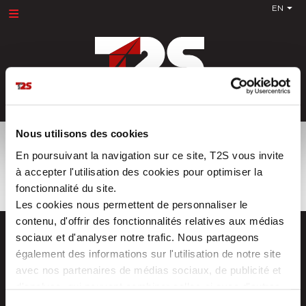
EN
Search
for:
Nous utilisons des cookies
Home
>
T2S
T2S
En poursuivant la navigation sur ce site, T2S vous invite
à accepter l'utilisation des cookies pour optimiser la
fonctionnalité du site.
Les cookies nous permettent de personnaliser le
contenu, d'offrir des fonctionnalités relatives aux médias
sociaux et d'analyser notre trafic. Nous partageons
également des informations sur l'utilisation de notre site
avec nos partenaires de médias sociaux, de publicité et
d'analyse, qui peuvent combiner celles-ci avec d'autres
Z.I. La Vaure – B.P. 20930
42291 SORBIERS CEDEX – France
informations que vous leur avez fournies ou qu'ils ont