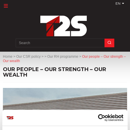
EN
Search
for:
Home
>
Our CSR policy
>
> Our RH programme
>
Our people – Our strength –
Our wealth
OUR PEOPLE – OUR STRENGTH – OUR
WEALTH