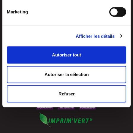
Marketing
Z.I. La Vaure – B.P. 20930
42291 SORBIERS CEDEX – France
Tel.: +33 4 77 53 05 05
Afficher les détails
Contact-us !
Access map
Autoriser tout
Autoriser la sélection
Refuser