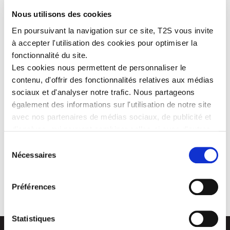
Nous utilisons des cookies
En poursuivant la navigation sur ce site, T2S vous invite
à accepter l'utilisation des cookies pour optimiser la
fonctionnalité du site.
Les cookies nous permettent de personnaliser le
contenu, d'offrir des fonctionnalités relatives aux médias
sociaux et d'analyser notre trafic. Nous partageons
également des informations sur l'utilisation de notre site
avec nos partenaires de médias sociaux, de publicité et
The diverse and complementary
experience and skills
of our
d'analyse, qui peuvent combiner celles-ci avec d'autres
employees form part of T2S’ major assets.
informations que vous leur avez fournies ou qu'ils ont
Sélection
This
collective energy
allows us to implement the T2S policy,
collectées lors de votre utilisation de leurs services.
Nécessaires
accomplish our projects and reach our objectives while sharing
du
the values on which we build our development, such as
respect,
consentement
well-being, dynamism and involvement
of all.
Préférences
Statistiques